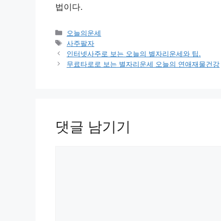
법이다.
카
오늘의운세
테
태
사주팔자
고
그
인터넷사주로 보는 오늘의 별자리운세와 팁.
리
무료타로로 보는 별자리운세 오늘의 연애재물건강
댓글 남기기
댓
글