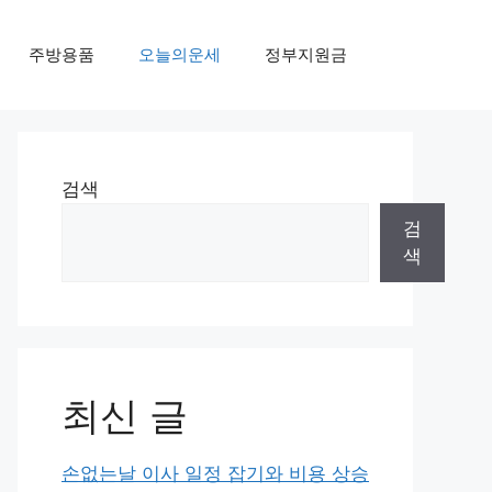
주방용품
오늘의운세
정부지원금
검색
검
색
최신 글
손없는날 이사 일정 잡기와 비용 상승