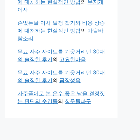
에 대처하는 현실적인 방법
의
무지개
이사
손없는날 이사 일정 잡기와 비용 상승
에 대처하는 현실적인 방법
의
가을바
람소리
무료 사주 사이트를 기웃거리던 30대
의 솔직한 후기
의
고요한마음
무료 사주 사이트를 기웃거리던 30대
의 솔직한 후기
의
금장성옥
사주풀이로 본 운수 좋은 날을 결정짓
는 판단의 순간들
의
청운돌파구