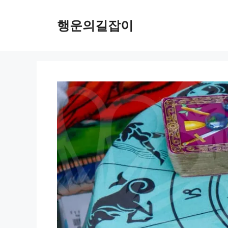
컨
텐
행운의길잡이
츠
로
건
너
뛰
기