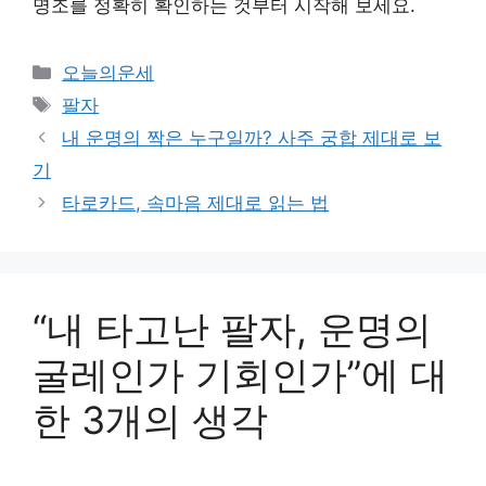
명조를 정확히 확인하는 것부터 시작해 보세요.
카
오늘의운세
테
태
팔자
고
그
내 운명의 짝은 누구일까? 사주 궁합 제대로 보
리
기
타로카드, 속마음 제대로 읽는 법
“내 타고난 팔자, 운명의
굴레인가 기회인가”에 대
한 3개의 생각