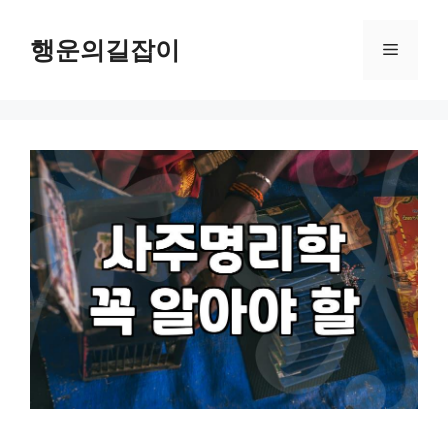
컨
텐
행운의길잡이
메
츠
로
뉴
건
너
뛰
기