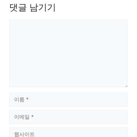
댓글 남기기
댓
글
이
름
이
메
일
웹