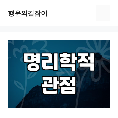
컨
텐
행운의길잡이
메
츠
로
뉴
건
너
뛰
기