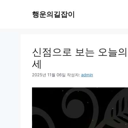
컨
텐
행운의길잡이
츠
로
건
너
뛰
신점으로 보는 오늘의
기
세
2025년 11월 06일
작성자:
admin