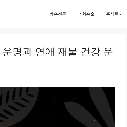
방수전문
성형수술
주식투자
 운명과 연애 재물 건강 운