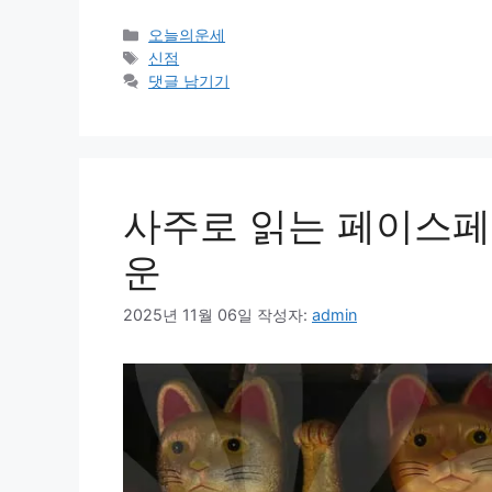
카
오늘의운세
테
태
신점
고
그
댓글 남기기
리
사주로 읽는 페이스페
운
2025년 11월 06일
작성자:
admin