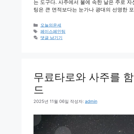
는 도구다. 사주에서 불에 속한 날은 주로 
팅은 큰 면적보다는 눈가나 광대의 선명한 
카
오늘의운세
테
태
페이스페인팅
고
그
댓글 남기기
리
무료타로와 사주를 함
드
2025년 11월 06일
작성자:
admin