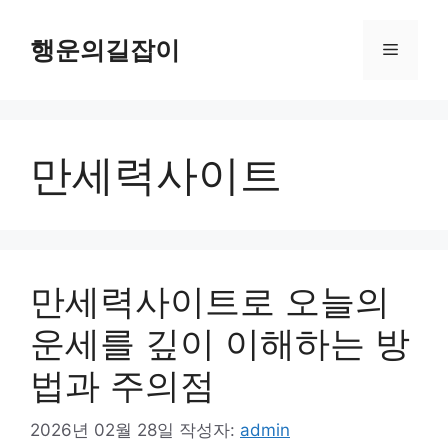
컨
텐
행운의길잡이
메
츠
로
뉴
건
너
만세력사이트
뛰
기
만세력사이트로 오늘의
운세를 깊이 이해하는 방
법과 주의점
2026년 02월 28일
작성자:
admin