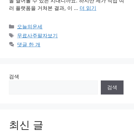
을 열어볼 수 있는 시대니까요. 하지만 제가 직접 여
러 플랫폼을 거쳐본 결과, 이 …
더 읽기
카
오늘의운세
테
태
무료사주팔자보기
고
그
댓글 한 개
리
검색
검색
최신 글