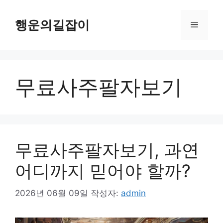
컨
텐
행운의길잡이
메
츠
로
뉴
건
너
무료사주팔자보기
뛰
기
무료사주팔자보기, 과연
어디까지 믿어야 할까?
2026년 06월 09일
작성자:
admin