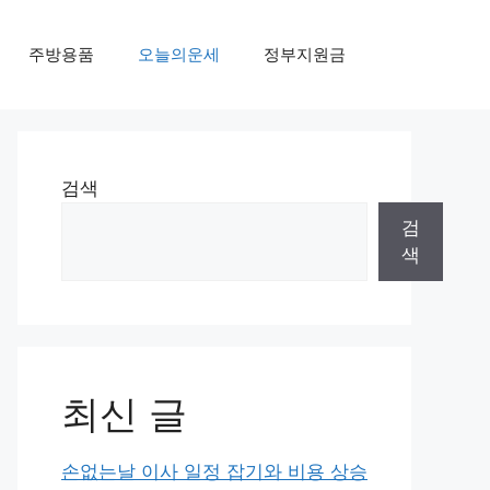
주방용품
오늘의운세
정부지원금
검색
검
색
최신 글
손없는날 이사 일정 잡기와 비용 상승