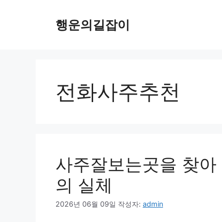
컨
텐
행운의길잡이
츠
로
건
너
뛰
전화사주추천
기
사주잘보는곳을 찾아 
의 실체
2026년 06월 09일
작성자:
admin