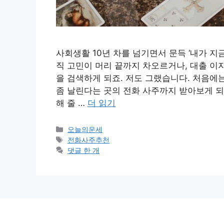
사회생활 10년 차를 넘기면서 문득 ‘내가 지금
직 고민이 머리 끝까지 차오르거나, 대출 이
을 검색하게 되죠. 저도 그랬습니다. 처음에
좀 날린다는 곳의 전화 사주까지 받아보게 되
해 줄 …
더 읽기
카
오늘의운세
테
태
전화사주추천
고
그
댓글 한 개
리