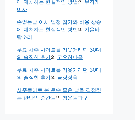
에 대처하는 현실적인 방법
의
무지개
이사
손없는날 이사 일정 잡기와 비용 상승
에 대처하는 현실적인 방법
의
가을바
람소리
무료 사주 사이트를 기웃거리던 30대
의 솔직한 후기
의
고요한마음
무료 사주 사이트를 기웃거리던 30대
의 솔직한 후기
의
금장성옥
사주풀이로 본 운수 좋은 날을 결정짓
는 판단의 순간들
의
청운돌파구