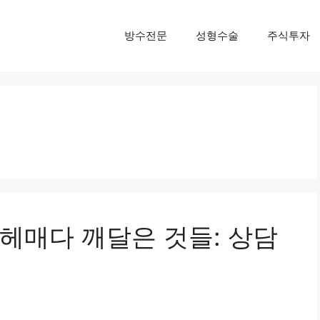
방수전문
성형수술
주식투자
헤매다 깨달은 것들: 상담