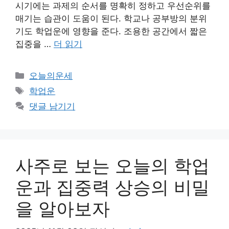
시기에는 과제의 순서를 명확히 정하고 우선순위를
매기는 습관이 도움이 된다. 학교나 공부방의 분위
기도 학업운에 영향을 준다. 조용한 공간에서 짧은
집중을 …
더 읽기
카
오늘의운세
테
태
학업운
고
그
댓글 남기기
리
사주로 보는 오늘의 학업
운과 집중력 상승의 비밀
을 알아보자