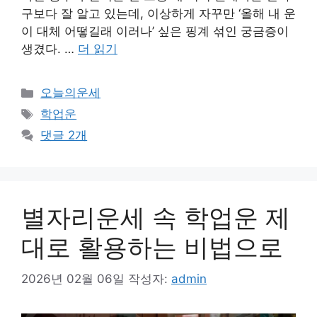
구보다 잘 알고 있는데, 이상하게 자꾸만 ‘올해 내 운
이 대체 어떻길래 이러나’ 싶은 핑계 섞인 궁금증이
생겼다. …
더 읽기
카
오늘의운세
테
태
학업운
고
그
댓글 2개
리
별자리운세 속 학업운 제
대로 활용하는 비법으로
2026년 02월 06일
작성자:
admin