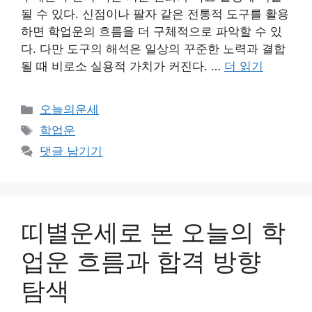
될 수 있다. 신점이나 팔자 같은 전통적 도구를 활용
하면 학업운의 흐름을 더 구체적으로 파악할 수 있
다. 다만 도구의 해석은 일상의 꾸준한 노력과 결합
될 때 비로소 실용적 가치가 커진다. …
더 읽기
카
오늘의운세
테
태
학업운
고
그
댓글 남기기
리
띠별운세로 본 오늘의 학
업운 흐름과 합격 방향
탐색