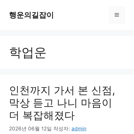
컨
텐
행운의길잡이
메
츠
로
뉴
건
너
학업운
뛰
기
인천까지 가서 본 신점,
막상 듣고 나니 마음이
더 복잡해졌다
2026년 06월 12일
작성자:
admin