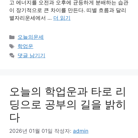
고 에너지를 오전과 오후에 균등하게 분배하는 습관
이 장기적으로 큰 차이를 만든다. 띠별 흐름과 달리
별자리운세에서 …
더 읽기
카
오늘의운세
테
태
학업운
고
그
댓글 남기기
리
오늘의 학업운과 타로 리
딩으로 공부의 길을 밝히
다
2026년 01월 01일
작성자:
admin