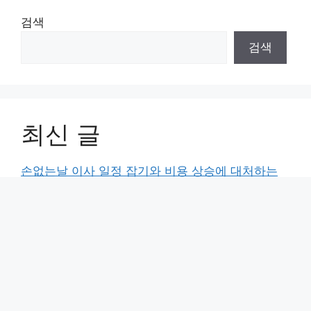
검색
검색
최신 글
손없는날 이사 일정 잡기와 비용 상승에 대처하는
현실적인 방법
무료 사주 사이트를 기웃거리던 30대의 솔직한 후
기
사주풀이로 본 운수 좋은 날을 결정짓는 판단의 순
간들
부산타로 상담 전 알아야 할 실전 점술 활용법